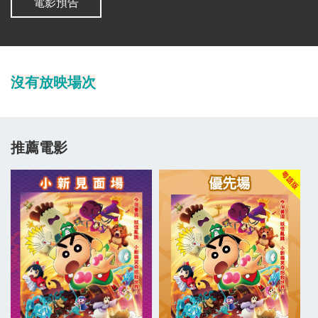
艾美獎和金球獎得主《挑戰者》佐斯奧康納、奧斯卡金像獎得主
《皇上無話兒》哥連費夫、《The Perfect Couple》伊芙曉遜 以及
兩度奧斯卡金像獎提名者《鐵窗劇團》高文杜明高。
沒有放映場次
推薦電影