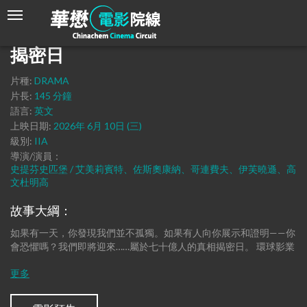
揭密日
片種:
DRAMA
片長:
145 分鐘
語言:
英文
上映日期:
2026年 6月 10日 (三)
級別:
IIA
導演/演員：
史提芬史匹堡 / 艾美莉賓特、佐斯奧康納、哥連費夫、伊芙曉遜、高
文杜明高
故事大綱：
如果有一天，你發現我們並不孤獨。如果有人向你展示和證明——你
會恐懼嗎？我們即將迎來……屬於七十億人的真相揭密日。 環球影業
呈獻，由傳奇導演史提芬史匹堡執導、編劇並監製的原創科幻事件
電影《揭密日》（Disclosure Day），即將揭開人類文明史上最震撼
的篇章。電影匯聚奧斯卡級陣容，演繹人類集體心理劇，包括美國
演員工會獎得主、奧斯卡金像獎提名者《奧本海默》艾美莉賓特、