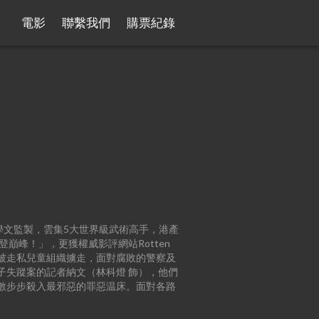
電影
聯繫我們
購票紀錄
學文監製，雲集5大世界級武術高手，港產
登巔峰！」，更獲權威影評網站Rotten
 飾）被走私兒童組織擄走，面對腐敗的警察及
子失蹤案的記者納文（林科燈 飾），他們
數步步殺入最邪惡的罪惡温床。面對各路