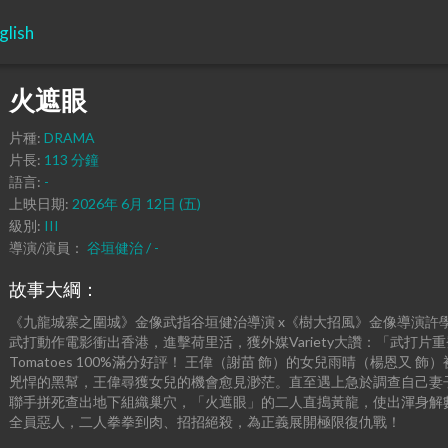
glish
火遮眼
片種:
DRAMA
片長:
113 分鐘
語言:
-
上映日期:
2026年 6月 12日 (五)
級別:
III
導演/演員：
谷垣健治 / -
故事大綱：
《九龍城寨之圍城》金像武指谷垣健治導演 x《樹大招風》金像導演許
武打動作電影衝出香港，進擊荷里活，獲外媒Variety大讚：「武打片重
Tomatoes 100%滿分好評！ 王偉（謝苗 飾）的女兒雨晴（楊恩又
兇悍的黑幫，王偉尋獲女兒的機會愈見渺茫。直至遇上急於調查自己妻
聯手拼死查出地下組織巢穴，「火遮眼」的二人直搗黃龍，使出渾身解
全員惡人，二人拳拳到肉、招招絕殺，為正義展開極限復仇戰！