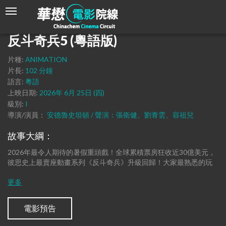
反斗奇兵5 (粵語版)
片種:
ANIMATION
片長:
102 分鐘
語言:
粵語
上映日期:
2026年 6月 25日 (四)
級別:
I
導演/演員：
安德魯史坦頓 / 聲演：張衛健、劉青雲、容祖兒
故事大綱：
2026年最令人期待的暑假重頭戲！全球累積票房狂收近30億美元，
彼思史上最賣座動畫系列《反斗奇兵》升級回歸！大家最熟悉的玩
具朋友胡迪、巴斯光年、翠絲，將聯同新舊玩具對抗全新強敵，誓
要與現今小朋友最沉迷的各式電子科技產品決一死戰！迪士尼與彼
思《反斗奇兵5》由《海底奇兵》金像導演安德魯史坦頓執導，將於
2026年6月18日起優先場，6月25日大銀幕上映。